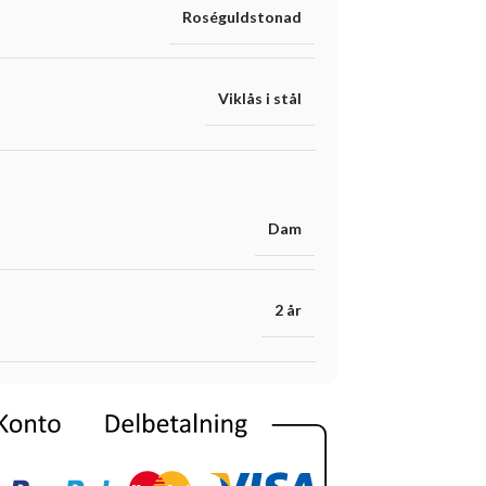
Roséguldstonad
Viklås i stål
Dam
2 år