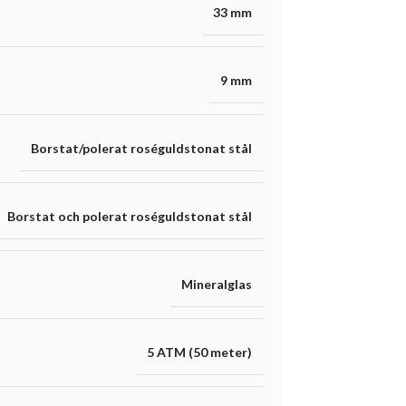
33 mm
9 mm
Borstat/polerat roséguldstonat stål
Borstat och polerat roséguldstonat stål
Mineralglas
5 ATM (50 meter)