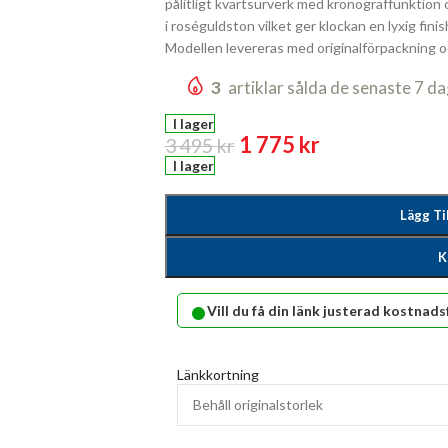
pålitligt kvartsurverk med kronograffunktion 
i roséguldston vilket ger klockan en lyxig fini
Modellen levereras med originalförpackning o
3
artiklar sålda de senaste 7 d
I lager
1 775
kr
3 495
kr
I lager
Lägg Ti
K
•
Vill du få din länk justerad kostnads
Länkkortning