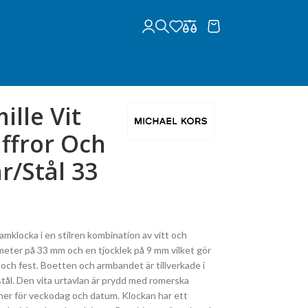
ille Vit
ffror Och
/Stål 33
mklocka i en stilren kombination av vitt och
meter på 33 mm och en tjocklek på 9 mm vilket gör
s och fest. Boetten och armbandet är tillverkade i
stål. Den vita urtavlan är prydd med romerska
oner för veckodag och datum. Klockan har ett