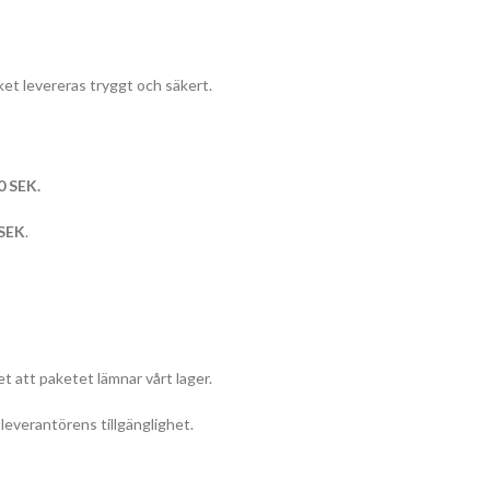
et levereras tryggt och säkert.
0 SEK.
 SEK
.
t att paketet lämnar vårt lager.
everantörens tillgänglighet.