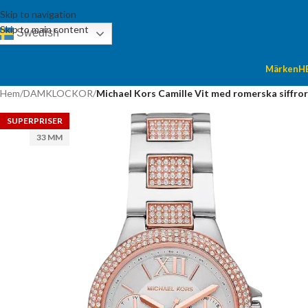
Skip to navigation
Skip to main content
Swedish
Märken
H
Hem
/
DAMKLOCKOR
/
Michael Kors Camille Vit med romerska siffro
SUPERPRISER
33 MM