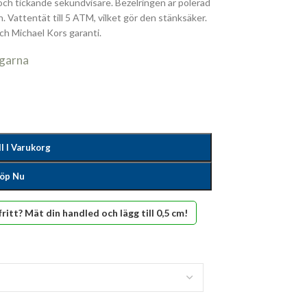
och tickande sekundvisare. Bezelringen är polerad
sh. Vattentät till 5 ATM, vilket gör den stänksäker.
ch Michael Kors garanti.
agarna
ll I Varukorg
öp Nu
fritt? Mät din handled och lägg till 0,5 cm!