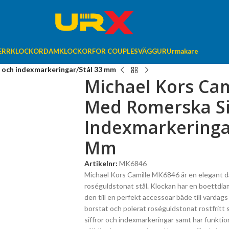
ERRKLOCKOR
DAMKLOCKOR
FOR COUPLES
VÄGGUR
Urmakare
r och indexmarkeringar/Stål 33 mm
Michael Kors Cam
Med Romerska Si
Indexmarkeringar
Mm
Artikelnr:
MK6846
Michael Kors Camille MK6846 är en elegant da
roséguldstonat stål. Klockan har en boettdia
den till en perfekt accessoar både till vardag
borstat och polerat roséguldstonat rostfritt 
siffror och indexmarkeringar samt har funkti