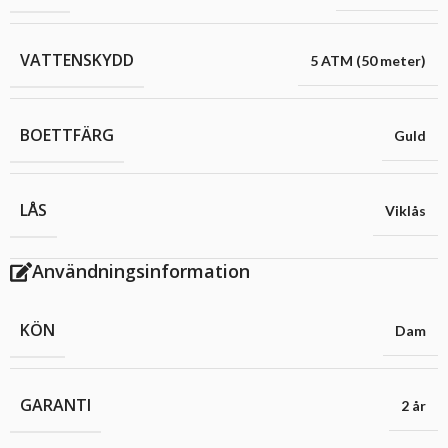
VATTENSKYDD
5 ATM (50 meter)
BOETTFÄRG
Guld
LÅS
Viklås
Användningsinformation
KÖN
Dam
GARANTI
2 år