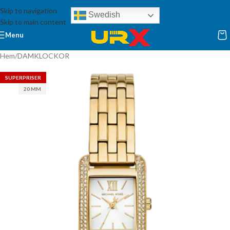
Skip to navigation
Swedish
Skip to main content
Menu
Hem
/
DAMKLOCKOR
SUPERPRISER
20 MM