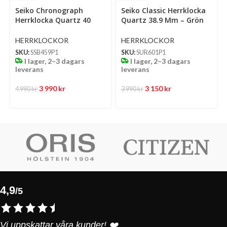
Select
Select
Se
Seiko Chronograph
Seiko Classic Herrklocka
options
options
op
Herrklocka Quartz 40
Quartz 38.9 Mm – Grön
Mm – Ljusblå Mönstrad
Mönstrad Urtavla Med
Urtavla Med Stållänk
Stållänk
HERRKLOCKOR
HERRKLOCKOR
SKU:
SSB459P1
SKU:
SUR601P1
I lager, 2–3 dagars
I lager, 2–3 dagars
leverans
leverans
3 990
kr
3 150
kr
4 990
kr
3 990
kr
4,9
/5
Vi uppskattar våra kunder! ❤️