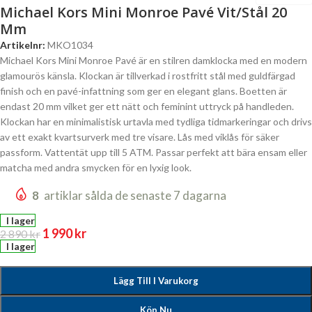
Michael Kors Mini Monroe Pavé Vit/Stål 20
Mm
Artikelnr:
MKO1034
Michael Kors Mini Monroe Pavé är en stilren damklocka med en modern
glamourös känsla. Klockan är tillverkad i rostfritt stål med guldfärgad
finish och en pavé-infattning som ger en elegant glans. Boetten är
endast 20 mm vilket ger ett nätt och feminint uttryck på handleden.
Klockan har en minimalistisk urtavla med tydliga tidmarkeringar och drivs
av ett exakt kvartsurverk med tre visare. Lås med viklås för säker
passform. Vattentät upp till 5 ATM. Passar perfekt att bära ensam eller
matcha med andra smycken för en lyxig look.
8
artiklar sålda de senaste 7 dagarna
I lager
1 990
kr
2 890
kr
I lager
Lägg Till I Varukorg
Köp Nu