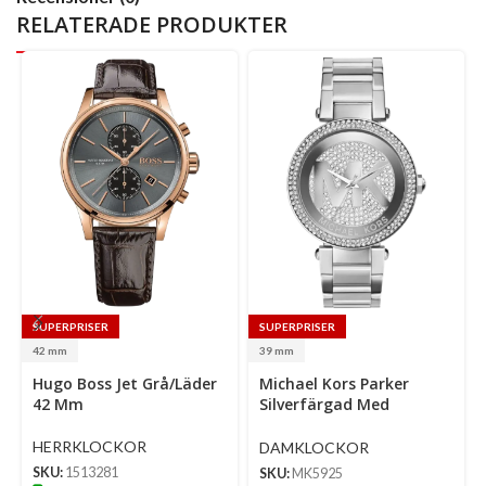
RELATERADE PRODUKTER
SUPERPRISER
SUPERPRISER
42 mm
39 mm
Select
Select
Hugo Boss Jet Grå/Läder
Michael Kors Parker
options
options
Se
42 Mm
Silverfärgad Med
op
Kristaller/Stål 39 Mm
HERRKLOCKOR
DAMKLOCKOR
SKU:
1513281
SKU:
MK5925