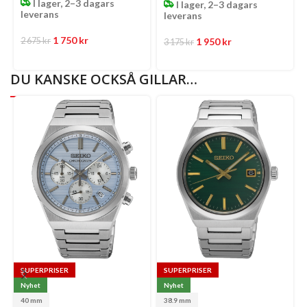
I lager, 2–3 dagars
I lager, 2–3 dagars
leverans
leverans
1 750
kr
1 950
kr
2 675
kr
3 175
kr
DU KANSKE OCKSÅ GILLAR…
SUPERPRISER
SUPERPRISER
Nyhet
Nyhet
40 mm
38.9 mm