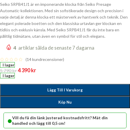
Seiko SRPB41J1 är en imponerande klocka från Seiko Presage
Automatic-kollektionen. Med sin sofistikerade design och precision i
varje detalj är denna klocka ett mästerverk av hantverk och teknik. Den
elegant polerade boetten och den klassiska urtavlan ger klockan en
tidlös och exklusiv känsla. Med Seiko SRPB41J1 får du inte bara en
pålitlig tidmätare, utan även en symbol för stil och elegans.
4
artiklar sålda de senaste 7 dagarna
(
14
kundrecensioner)
I lager
4 390
kr
5 790
kr
I lager
Lägg Till I Varukorg
Köp Nu
•
Vill du få din länk justerad kostnadsfritt? Mät din
handled och lägg till 0,5 cm!