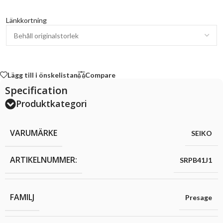
Länkkortning
Lägg till i önskelistan
Compare
Specification
Produktkategori
VARUMÄRKE
SEIKO
ARTIKELNUMMER:
SRPB41J1
FAMILJ
Presage