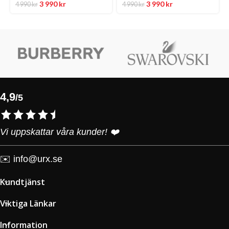
3 990
kr
3 990
kr
4 990
kr
4 990
kr
4,9
/5
Vi uppskattar våra kunder! ❤️
✉️
info@urx.se
Kundtjänst
Viktiga Länkar
Information