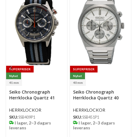
SUPERPRISER
SUPERPRISER
Nyhet
Nyhet
41 mm
40 mm
Select
Select
Se
Seiko Chronograph
Seiko Chronograph
options
options
op
Herrklocka Quartz 41
Herrklocka Quartz 40
Mm – Blå Urtavla Med
Mm – Silverfärgad
Nylonarmband
Urtavla Med Stållänk
HERRKLOCKOR
HERRKLOCKOR
SKU:
SSB409P1
SKU:
SSB451P1
I lager, 2–3 dagars
I lager, 2–3 dagars
leverans
leverans