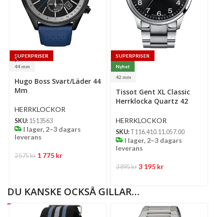
SUPERPRISER
SUPERPRISER
44 mm
Nyhet
Select
Se
42 mm
Hugo Boss Svart/Läder 44
options
op
Select
Mm
Tissot Gent XL Classic
options
Herrklocka Quartz 42
HERRKLOCKOR
Mm – Svart Urtavla Med
Silverfärgad Boett Och
HERRKLOCKOR
SKU:
1513563
Länk
I lager, 2–3 dagars
SKU:
T116.410.11.057.00
leverans
I lager, 2–3 dagars
leverans
1 775
kr
2 575
kr
3 195
kr
3 895
kr
DU KANSKE OCKSÅ GILLAR…