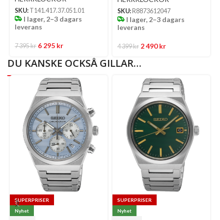
SKU:
T141.417.37.051.01
SKU:
R8873612047
I lager, 2–3 dagars
I lager, 2–3 dagars
leverans
leverans
6 295
kr
2 490
kr
7 395
kr
4 399
kr
DU KANSKE OCKSÅ GILLAR…
SUPERPRISER
SUPERPRISER
Nyhet
Nyhet