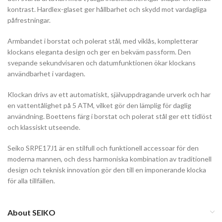
kontrast. Hardlex-glaset ger hållbarhet och skydd mot vardagliga
påfrestningar.
Armbandet i borstat och polerat stål, med viklås, kompletterar
klockans eleganta design och ger en bekväm passform. Den
svepande sekundvisaren och datumfunktionen ökar klockans
användbarhet i vardagen.
Klockan drivs av ett automatiskt, självuppdragande urverk och har
en vattentålighet på 5 ATM, vilket gör den lämplig för daglig
användning. Boettens färg i borstat och polerat stål ger ett tidlöst
och klassiskt utseende.
Seiko SRPE17J1 är en stilfull och funktionell accessoar för den
moderna mannen, och dess harmoniska kombination av traditionell
design och teknisk innovation gör den till en imponerande klocka
för alla tillfällen.
About SEIKO