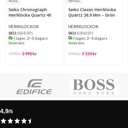
40 mm
38.9 mm
Select
Select
Se
Seiko Chronograph
Seiko Classic Herrklocka
options
options
op
Herrklocka Quartz 40
Quartz 38.9 Mm – Grön
Mm – Ljusblå Mönstrad
Mönstrad Urtavla Med
Urtavla Med Stållänk
Stållänk
HERRKLOCKOR
HERRKLOCKOR
SKU:
SSB459P1
SKU:
SUR601P1
I lager, 2–3 dagars
I lager, 2–3 dagars
leverans
leverans
3 990
kr
3 150
kr
4 990
kr
3 990
kr
4,9
/5