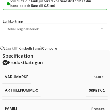
•
Vill du få din länk justerad kostnadsfritt? Mät din
handled och lägg till 0,5 cm!
Länkkortning
Lägg till i önskelistan
Compare
Specification
Produktkategori
VARUMÄRKE
SEIKO
ARTIKELNUMMER:
SRPE17J1
FAMILJ
Presage