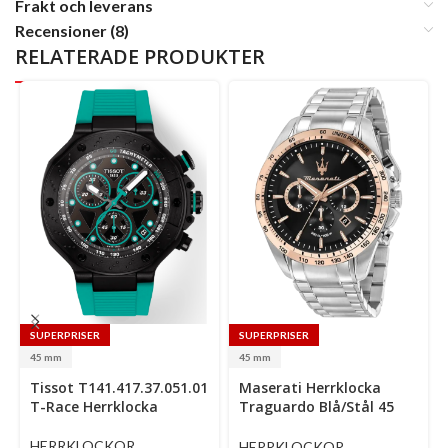
Frakt och leverans
Recensioner (8)
RELATERADE PRODUKTER
SUPERPRISER
SUPERPRISER
45 mm
45 mm
Select
Select
Se
Tissot T141.417.37.051.01
Maserati Herrklocka
options
options
op
T-Race Herrklocka
Traguardo Blå/Stål 45
Mm
HERRKLOCKOR
HERRKLOCKOR