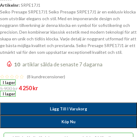
Artikelnr:
SRPE17J1
Seiko Presage SRPE17J1 Seiko Presage SRPE17J1 är en exklusiv klocka
som utstrålar elegans och stil. Med en imponerande design och
noggrann tillverkning är denna klocka en symbol för sofistikering och
precision. Den kombinerar klassisk estetik med modern teknologi för att
skapa en unik och tidlös klocka. Varje detalj är noggrant utformad för att
ge bästa möjliga kvalitet och prestanda. Seiko Presage SRPE17J1 är ett
utmärkt val för den som uppskattar exceptionell kvalitet och stil.
10
artiklar sålda de senaste 7 dagarna
(
8
kundrecensioner)
I lager
4 250
kr
5 900
kr
I lager
Lägg Till I Varukorg
Köp Nu