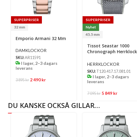
SUPERPRISER
SUPERPRISER
32 mm
Nyhet
45.5 mm
Emporio Armani 32 Mm
Tissot Seastar 1000
DAMKLOCKOR
Chronograph Herrkloc
Quartz 45.5 Mm – Grå
SKU:
AR11591
Urtavla Med Rostfri Bo
I lager, 2–3 dagars
HERRKLOCKOR
leverans
Och Grå Textil/FKM Re
SKU:
T120.417.17.081.01
I lager, 2–3 dagars
2 490
kr
3 895
kr
leverans
5 849
kr
7 095
kr
DU KANSKE OCKSÅ GILLAR…