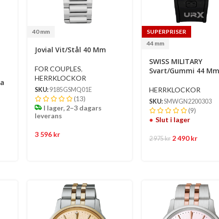
40 mm
SUPERPRISER
44 mm
Jovial Vit/Stål 40 Mm
SWISS MILITARY
FOR COUPLES
,
Svart/Gummi 44 M
HERRKLOCKOR
ka
HERRKLOCKOR
SKU:
9185GSMQ01E
(13)
ett
SKU:
SMWGN2200303
I lager, 2–3 dagars
m
(9)
leverans
Slut i lager
3 596
kr
2 490
kr
2 975
kr