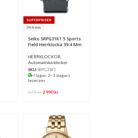
SUPERPRISER
39.4 mm
Seiko SRPG31K1 5 Sports
m
Field Herrklocka 39.4 Mm
HERRKLOCKOR
,
Automatiska klockor
SKU:
SRPG31K1
I lager, 2–3 dagars
leverans
2 990
kr
3 775
kr