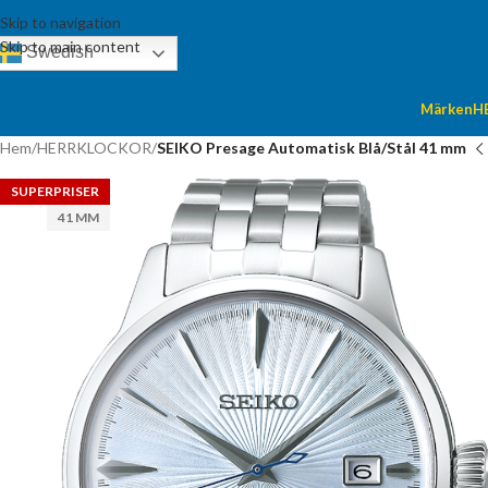
Skip to navigation
Skip to main content
Swedish
Märken
H
Hem
/
HERRKLOCKOR
/
SEIKO Presage Automatisk Blå/Stål 41 mm
SUPERPRISER
41 MM