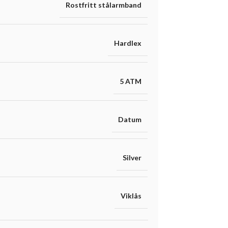
Rostfritt stålarmband
Hardlex
5 ATM
Datum
Silver
Viklås