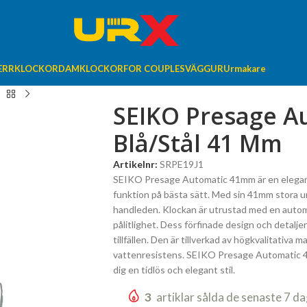
ERRKLOCKOR
DAMKLOCKOR
FOR COUPLES
VÄGGUR
Urmakare
SEIKO Presage A
Blå/Stål 41 Mm
Artikelnr:
SRPE19J1
SEIKO Presage Automatic 41mm är en elegant 
funktion på bästa sätt. Med sin 41mm stora u
handleden. Klockan är utrustad med en auto
pålitlighet. Dess förfinade design och detaljera
tillfällen. Den är tillverkad av högkvalitativa
vattenresistens. SEIKO Presage Automatic 4
dig en tidlös och elegant stil.
3
artiklar sålda de senaste 7 d