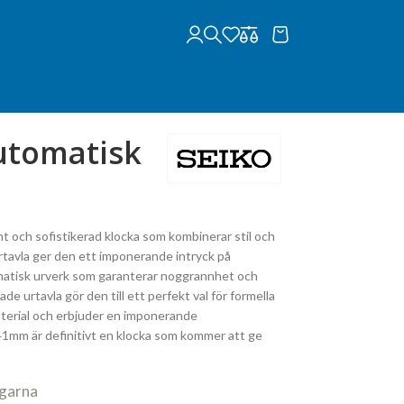
utomatisk
och sofistikerad klocka som kombinerar stil och
rtavla ger den ett imponerande intryck på
matisk urverk som garanterar noggrannhet och
de urtavla gör den till ett perfekt val för formella
 material och erbjuder en imponerande
1mm är definitivt en klocka som kommer att ge
agarna