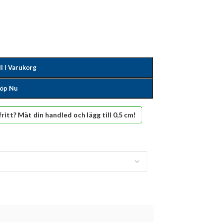
ll I Varukorg
öp Nu
fritt? Mät din handled och lägg till 0,5 cm!