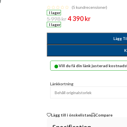
(
5
kundrecensioner)
I lager
4 390
kr
5 998
kr
I lager
Lägg Ti
K
•
Vill du få din länk justerad kostnads
Länkkortning
Lägg till i önskelistan
Compare