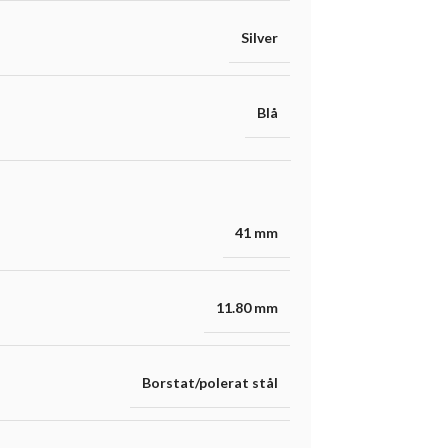
Silver
Blå
41 mm
11.80 mm
Borstat/polerat stål