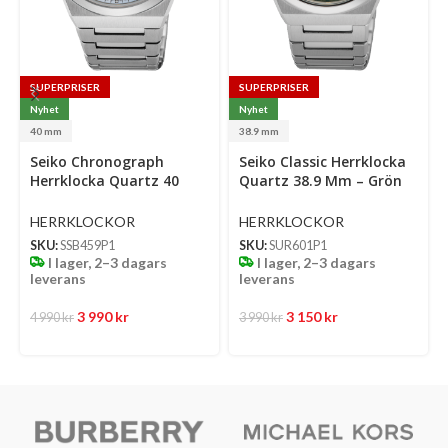
SUPERPRISER
SUPERPRISER
Nyhet
Nyhet
40 mm
38.9 mm
Select
Select
Se
Seiko Chronograph
Seiko Classic Herrklocka
options
options
op
Herrklocka Quartz 40
Quartz 38.9 Mm – Grön
Mm – Ljusblå Mönstrad
Mönstrad Urtavla Med
Urtavla Med Stållänk
Stållänk
HERRKLOCKOR
HERRKLOCKOR
SKU:
SSB459P1
SKU:
SUR601P1
I lager, 2–3 dagars
I lager, 2–3 dagars
leverans
leverans
3 990
kr
3 150
kr
4 990
kr
3 990
kr