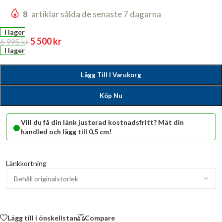
8
artiklar sålda de senaste 7 dagarna
I lager
5 500
kr
6 995
kr
I lager
Lägg Till I Varukorg
Köp Nu
•
Vill du få din länk justerad kostnadsfritt? Mät din
handled och lägg till 0,5 cm!
Länkkortning
Lägg till i önskelistan
Compare