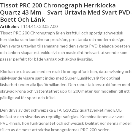
Tissot PRC 200 Chronograph Herrklocka
Quartz 43 Mm – Svart Urtavla Med Svart PVD-
Boett Och Länk
Artikelnr:
T114.417.33.057.00
Tissot PRC 200 Chronograph är en kraftfull och sportig schweizisk
herrklocka som kombinerar precision, prestanda och modern design.
Den svarta urtavlan tillsammans med den svarta PVD-belagda boetten
och länken skapar ett exklusivt och maskulint helsvart utseende som
passar perfekt för både vardag och aktiva livsstilar.
Klockan är utrustad med en exakt kronograffunktion, datumvisning och
självlysande visare samt index med Super-LumiNova® för optimal
läsbarhet under alla ljusförhållanden. Den robusta konstruktionen med
skruvad krona och vattentäthet upp till 200 meter gör modellen till ett
pålitligt val för sport och fritid.
Den drivs av det schweiziska ETA G10.212 quartzverket med EOL-
indikator och skyddas av reptåligt safirglas. Kombinationen av svart
PVD-finish, hög funktionalitet och schweizisk kvalitet gör denna modell
till en av de mest attraktiva kronograferna i PRC 200-serien.