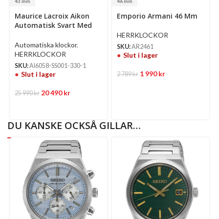
43 mm
46 mm
Maurice Lacroix Aikon
Emporio Armani 46 Mm
Automatisk Svart Med
Självlysande Index Och
HERRKLOCKOR
Visare/Gummi 43 Mm
Automatiska klockor
,
SKU:
AR2461
HERRKLOCKOR
Slut i lager
SKU:
AI6058-SS001-330-1
1 990
kr
Slut i lager
2 789
kr
20 490
kr
25 990
kr
DU KANSKE OCKSÅ GILLAR…