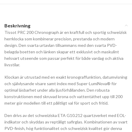
Beskrivning
Tissot PRC 200 Chronograph är en kraftfull och sportig schweizisk
herrklocka som kombinerar precision, prestanda och modern
design. Den svarta urtavlan tillsammans med den svarta PVD-
belagda boetten och länken skapar ett exklusivt och maskulint
helsvart utseende som passar perfekt för både vardag och aktiva
livsstilar.
Klockan är utrustad med en exakt kronograffunktion, datumvisning
och självlysande visare samt index med Super-LumiNova® för
optimal läsbarhet under alla ljusförhållanden. Den robusta
konstruktionen med skruvad krona och vattentäthet upp till 200
meter gör modellen till ett pålitligt val för sport och fritid.
Den drivs av det schweiziska ETA G10.212 quartzverket med EOL-
indikator och skyddas av reptåligt safirglas. Kombinationen av svart
PVD-finish, hög funktionalitet och schweizisk kvalitet gör denna