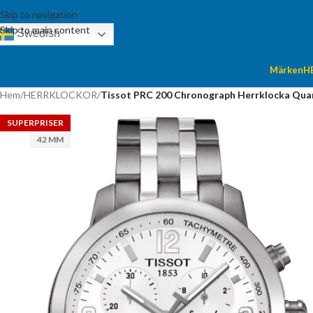
Skip to navigation
Skip to main content
Swedish
Märken
H
Hem
/
HERRKLOCKOR
/
Tissot PRC 200 Chronograph Herrklocka Quart
SUPERPRISER
42 MM