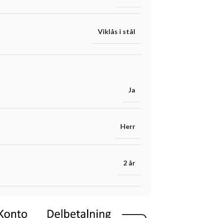
Viklås i stål
Ja
Herr
2 år