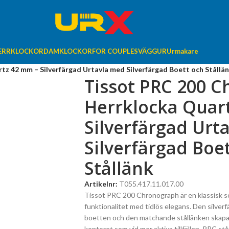
ERRKLOCKOR
DAMKLOCKOR
FOR COUPLES
VÄGGUR
Urmakare
z 42 mm – Silverfärgad Urtavla med Silverfärgad Boett och Stållä
Tissot PRC 200 
Herrklocka Quar
Silverfärgad Urt
Silverfärgad Boe
Stållänk
Artikelnr:
T055.417.11.017.00
Tissot PRC 200 Chronograph är en klassisk s
funktionalitet med tidlös elegans. Den silve
boetten och den matchande stållänken skapar 
kontoret som vid mer aktiva tillfällen. PRC stå