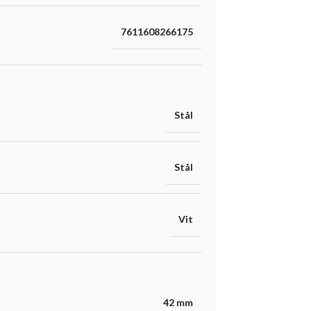
7611608266175
Stål
Stål
Vit
42 mm