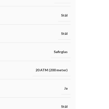
Stål
Stål
Safirglas
20 ATM (200 meter)
Ja
Stål