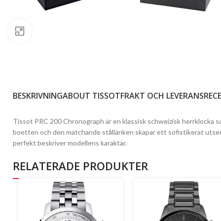
Click to enlarge
BESKRIVNING
ABOUT TISSOT
FRAKT OCH LEVERANS
RECE
Tissot PRC 200 Chronograph är en klassisk schweizisk herrklocka so
boetten och den matchande stållänken skapar ett sofistikerat utseend
perfekt beskriver modellens karaktär.
RELATERADE PRODUKTER