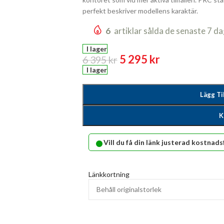
perfekt beskriver modellens karaktär.
6
artiklar sålda de senaste 7 d
I lager
5 295
kr
6 395
kr
I lager
Lägg Ti
K
•
Vill du få din länk justerad kostnads
Länkkortning