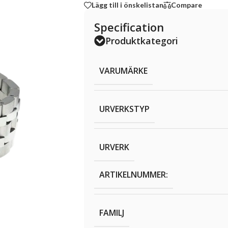
Lägg till i önskelistan
Compare
Specification
Produktkategori
VARUMÄRKE
URVERKSTYP
URVERK
ARTIKELNUMMER:
FAMILJ