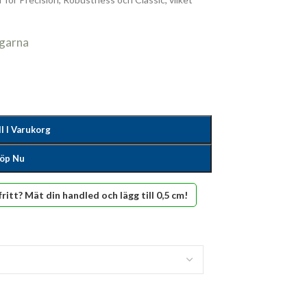
agarna
ll I Varukorg
öp Nu
fritt? Mät din handled och lägg till 0,5 cm!