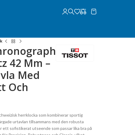
nk
Chronograph
tz 42 Mm –
avla Med
tt Och
chweizisk herrklocka som kombinerar sportig
rfärgade urtavlan tillsammans med den robusta
ett sofistikerat utseende som passar lika bra på
r för Precision, Robustness och Classic, vilket