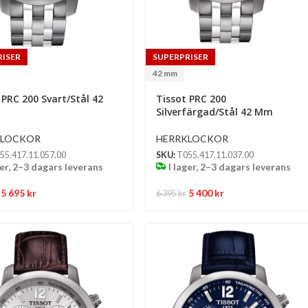
RISER
SUPERPRISER
42 mm
 PRC 200 Svart/Stål 42
Tissot PRC 200
Silverfärgad/Stål 42 Mm
KLOCKOR
HERRKLOCKOR
55.417.11.057.00
SKU:
T055.417.11.037.00
ger, 2–3 dagars leverans
I lager, 2–3 dagars leverans
5 695
kr
5 400
kr
6 395
kr