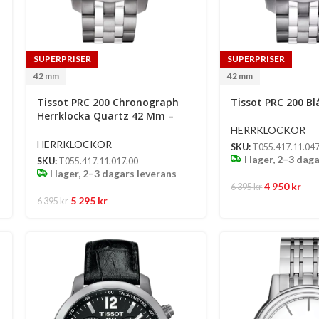
SUPERPRISER
SUPERPRISER
42 mm
42 mm
Tissot PRC 200 Chronograph
Tissot PRC 200 B
Herrklocka Quartz 42 Mm –
Silverfärgad Urtavla Med
HERRKLOCKOR
Silverfärgad Boett Och
HERRKLOCKOR
SKU:
T055.417.11.047
Stållänk
I lager, 2–3 dag
SKU:
T055.417.11.017.00
I lager, 2–3 dagars leverans
4 950
kr
6 395
kr
5 295
kr
6 395
kr