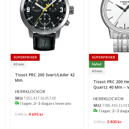
SUPERPRISER
SUPERPRISER
42 mm
Nyhet
40 mm
Tissot PRC 200 Svart/Läder 42
Mm
Tissot PRC 200 He
Quartz 40 Mm – V
HERRKLOCKOR
Med Silverfärgad
Länk
HERRKLOCKOR
SKU:
T055.417.16.057.00
I lager, 2–3 dagars leverans
SKU:
T085.410.11.011
I lager, 2–3 dag
4 695
kr
5 995
kr
3 400
kr
4 495
kr