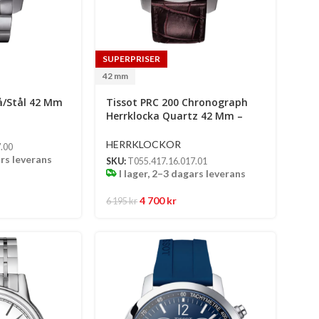
SUPERPRISER
42 mm
lå/Stål 42 Mm
Tissot PRC 200 Chronograph
Herrklocka Quartz 42 Mm –
Silverfärgad Urtavla Med
Silverfärgad Boett Och Brun
HERRKLOCKOR
.00
Läderrem
ars leverans
SKU:
T055.417.16.017.01
I lager, 2–3 dagars leverans
4 700
kr
6 195
kr