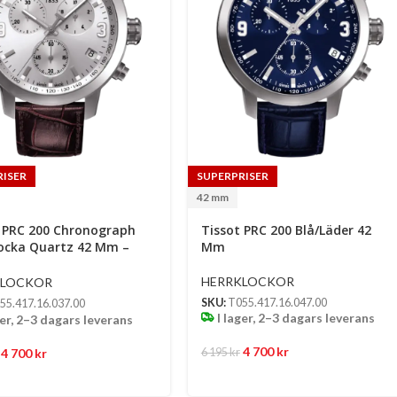
RISER
SUPERPRISER
42 mm
 PRC 200 Chronograph
Tissot PRC 200 Blå/Läder 42
locka Quartz 42 Mm –
Mm
färgad Urtavla Med
färgad Boett Och Brun
HERRKLOCKOR
KLOCKOR
rem
SKU:
T055.417.16.047.00
55.417.16.037.00
I lager, 2–3 dagars leverans
ger, 2–3 dagars leverans
4 700
kr
4 700
kr
6 195
kr