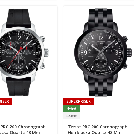
RISER
SUPERPRISER
Nyhet
43 mm
 PRC 200 Chronograph
Tissot PRC 200 Chronograph
locka Quartz 43 Mm –
Herrklocka Quartz 43 Mm –