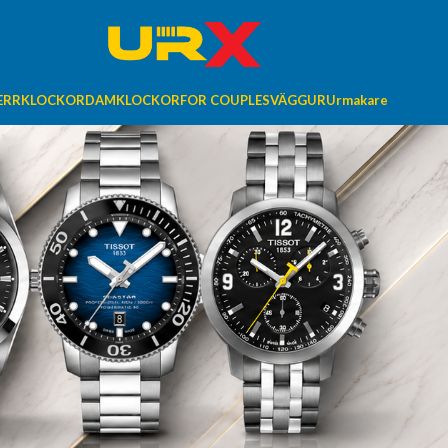
ERRKLOCKOR
DAMKLOCKOR
FOR COUPLES
VÄGGUR
Urmakare