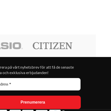
era på vårt nyhetsbrev för att få de senaste
a och exklusiva erbjudanden!