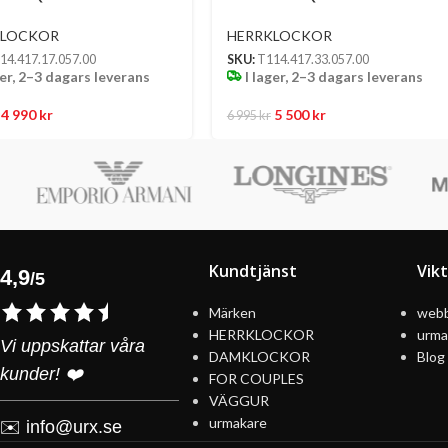
Urtavla Med Svart
Svart Urtavla Med Svart PVD-
iband
Boett Och Länk
KLOCKOR
HERRKLOCKOR
14.417.17.057.00
SKU:
T114.417.33.057.00
ger, 2–3 dagars leverans
I lager, 2–3 dagars leverans
4 990
kr
5 500
kr
6 995
kr
Kundtjänst
Vik
4,9
/5
Märken
webb
HERRKLOCKOR
urma
Vi uppskattar våra
DAMKLOCKOR
Blog
kunder! ❤️
FOR COUPLES
VÄGGUR
urmakare
✉️
info@urx.se