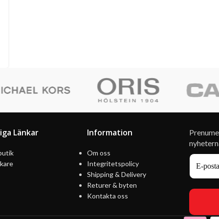
tiga Länkar
Information
Prenumer
nyhetern
utik
Om oss
kare
Integritetspolicy
Shipping & Delivery
Returer & byten
Kontakta oss