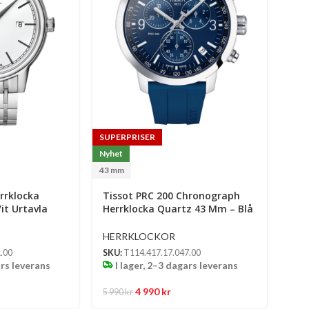
SUPERPRISER
Nyhet
43 mm
rrklocka
Tissot PRC 200 Chronograph
it Urtavla
Herrklocka Quartz 43 Mm – Blå
 Boett Och
Urtavla Med Blått Gummiband
HERRKLOCKOR
.00
SKU:
T114.417.17.047.00
ars leverans
I lager, 2–3 dagars leverans
4 990
kr
5 990
kr