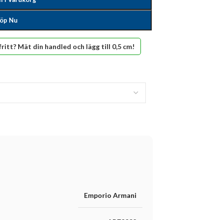
öp Nu
fritt? Mät din handled och lägg till 0,5 cm!
Emporio Armani