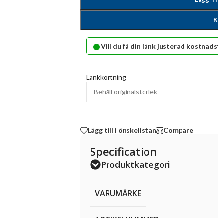
K
•
Vill du få din länk justerad kostnads
Länkkortning
Lägg till i önskelistan
Compare
Specification
Produktkategori
VARUMÄRKE