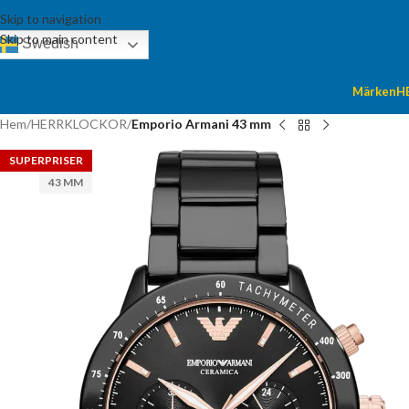
Skip to navigation
Skip to main content
Swedish
Märken
H
Hem
/
HERRKLOCKOR
/
Emporio Armani 43 mm
SUPERPRISER
43 MM