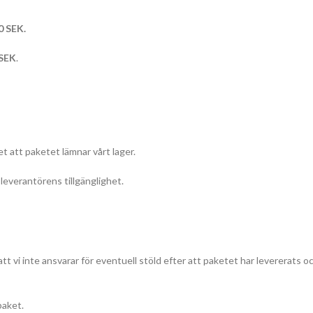
0 SEK.
 SEK
.
t att paketet lämnar vårt lager.
everantörens tillgänglighet.
att vi inte ansvarar för eventuell stöld efter att paketet har levererats o
paket.