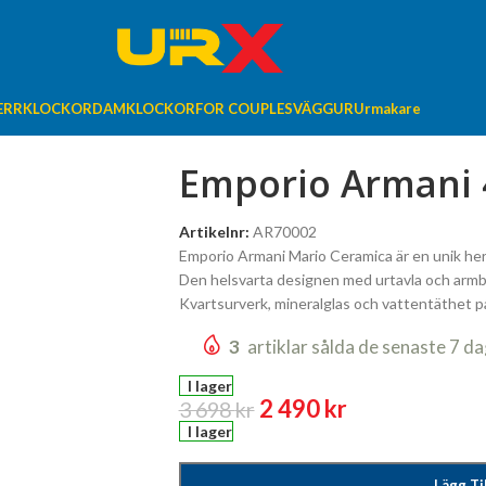
ERRKLOCKOR
DAMKLOCKOR
FOR COUPLES
VÄGGUR
Urmakare
Emporio Armani
Artikelnr:
AR70002
Emporio Armani Mario Ceramica är en unik her
Den helsvarta designen med urtavla och armba
Kvartsurverk, mineralglas och vattentäthet p
3
artiklar sålda de senaste 7 d
I lager
2 490
kr
3 698
kr
I lager
Lägg Ti