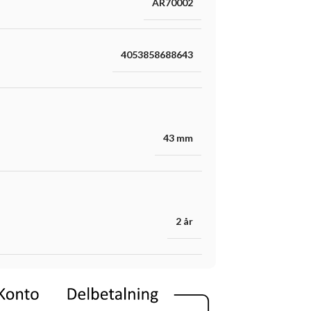
AR70002
4053858688643
43 mm
2 år