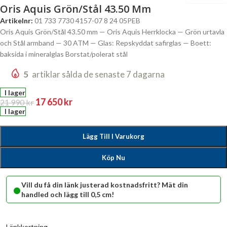
Oris Aquis Grön/Stål 43.50 Mm
Artikelnr:
01 733 7730 4157-07 8 24 05PEB
Oris Aquis Grön/Stål 43.50 mm — Oris Aquis Herrklocka — Grön urtavla
och Stål armband — 30 ATM — Glas: Repskyddat safirglas — Boett:
baksida i mineralglas Borstat/polerat stål
5
artiklar sålda de senaste 7 dagarna
I lager
17 650
kr
21 990
kr
I lager
Lägg Till I Varukorg
Köp Nu
•
Vill du få din länk justerad kostnadsfritt? Mät din
handled och lägg till 0,5 cm!
Länkkortning