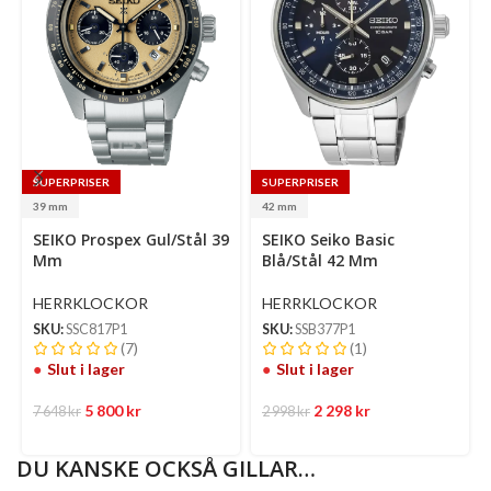
SUPERPRISER
SUPERPRISER
39 mm
42 mm
Se
SEIKO Prospex Gul/Stål 39
SEIKO Seiko Basic
op
Mm
Blå/Stål 42 Mm
HERRKLOCKOR
HERRKLOCKOR
SKU:
SSC817P1
SKU:
SSB377P1
(7)
(1)
Slut i lager
Slut i lager
5 800
kr
2 298
kr
7 648
kr
2 998
kr
DU KANSKE OCKSÅ GILLAR…