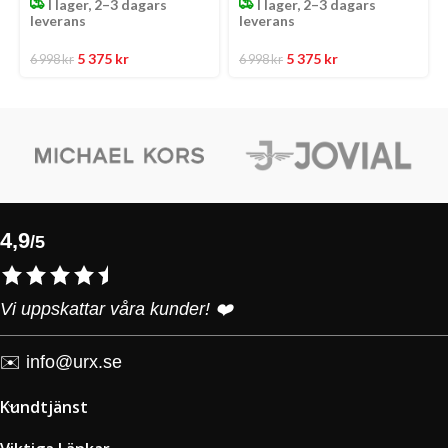
I lager, 2–3 dagars
I lager, 2–3 dagars
leverans
leverans
5 375
kr
5 375
kr
6 998
kr
6 998
kr
4,9
/5
Vi uppskattar våra kunder! ❤️
✉️
info@urx.se
Kundtjänst