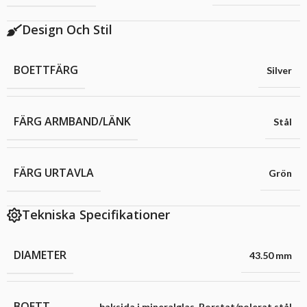
Design Och Stil
BOETTFÄRG
Silver
FÄRG ARMBAND/LÄNK
Stål
FÄRG URTAVLA
Grön
Tekniska Specifikationer
DIAMETER
43.50 mm
BOETT
baksida i mineralglas
,
Borstat/polerat stål