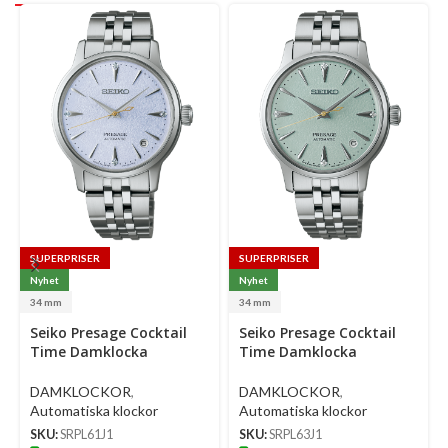
SUPERPRISER
SUPERPRISER
Nyhet
Nyhet
34 mm
34 mm
Select
Select
Se
Seiko Presage Cocktail
Seiko Presage Cocktail
options
options
op
Time Damklocka
Time Damklocka
Automatic 34 Mm –
Automatic 34 Mm –
Ljusblå Urtavla Med
Ljusgrön Urtavla Med
DAMKLOCKOR
,
DAMKLOCKOR
,
Diamanter Och Stållänk
Diamanter Och Stållänk
Automatiska klockor
Automatiska klockor
SKU:
SRPL61J1
SKU:
SRPL63J1